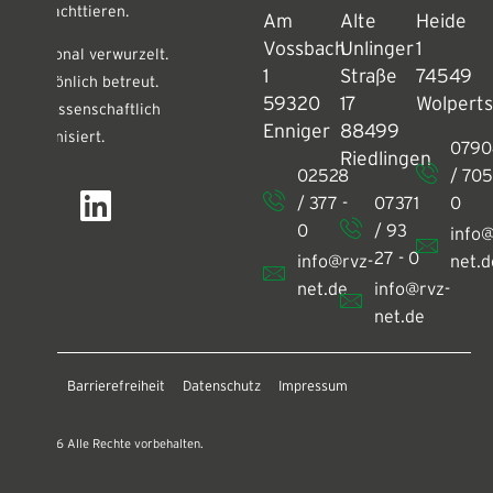
Schlachttieren.
Am
Alte
Heide
Vossbach
Unlinger
1
Regional verwurzelt.
1
Straße
74549
Persönlich betreut.
59320
17
Wolpert
Genossenschaftlich
Enniger
88499
organisiert.
0790
Riedlingen
02528
/ 705
/ 377 -
07371
0
0
/ 93
info@
27 - 0
info@rvz-
net.d
net.de
info@rvz-
net.de
AGB
Barrierefreiheit
Datenschutz
Impressum
© 2026 Alle Rechte vorbehalten.