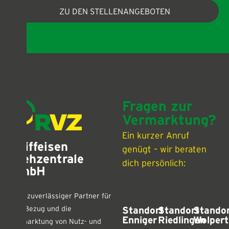
ZU DEN STELLENANGEBOTEN
Fragen zur
Vermarktung?
Ein kurzer Anruf
Raiffeisen
genügt – wir beraten
Viehzentrale
dich persönlich:
GmbH
Dein zuverlässiger Partner für
den Bezug und die
Standort
Standort
Stando
Enniger
Riedlingen
Wolper
Vermarktung von Nutz- und